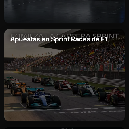
Apuestas en Sprint Races de F1