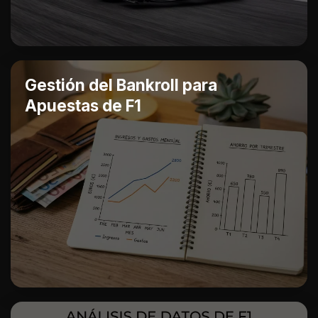
Gestión del Bankroll para
Apuestas de F1