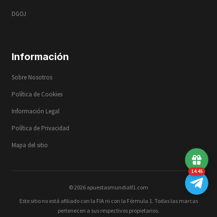
DGOJ
Información
Sobre Nosotros
Política de Cookies
Información Legal
Política de Privacidad
Mapa del sitio
14:42
© 2026 apuestasmundialf1.com
Este sitio no está afiliado con la FIA ni con la Fórmula 1. Todas las marcas
pertenecen a sus respectivos propietarios.