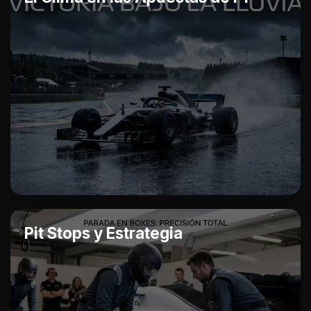
Pit Stops y Estrategia