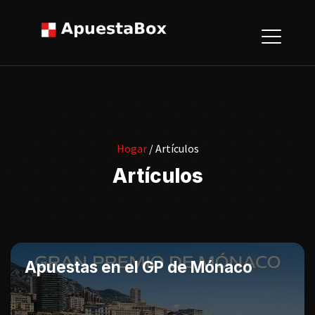
Hogar
/ Artículos
Artículos
Apuestas en el GP de Mónaco