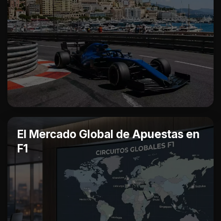
El Mercado Global de Apuestas en
F1