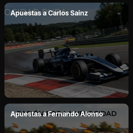
Apuestas a Carlos Sainz
Apuestas a Fernando Alonso