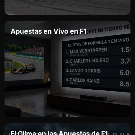
Apuestas en Vivo en F1
El Clima en las Apuestas de F1