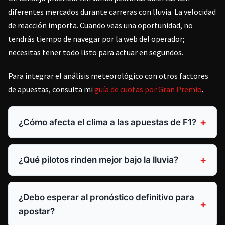
diferentes mercados durante carreras con lluvia. La velocidad
de reacción importa. Cuando veas una oportunidad, no
tendrás tiempo de navegar por la web del operador;
necesitas tener todo listo para actuar en segundos.
Para integrar el análisis meteorológico con otros factores
de apuestas, consulta mi
guía de cuotas por Gran Premio
.
¿Cómo afecta el clima a las apuestas de F1?
¿Qué pilotos rinden mejor bajo la lluvia?
¿Debo esperar al pronóstico definitivo para
apostar?