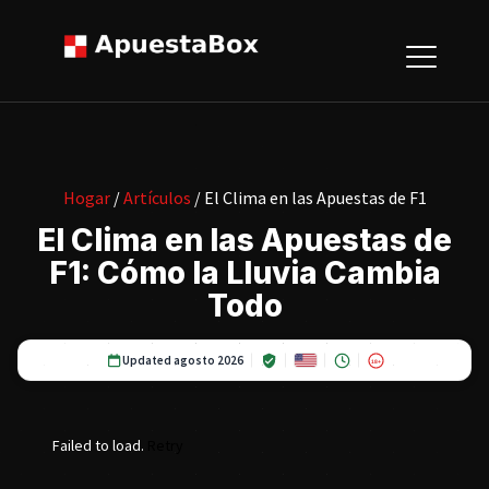
Hogar
/
Artículos
/ El Clima en las Apuestas de F1
El Clima en las Apuestas de
F1: Cómo la Lluvia Cambia
Todo
Updated agosto 2026
18+
Failed to load.
Retry