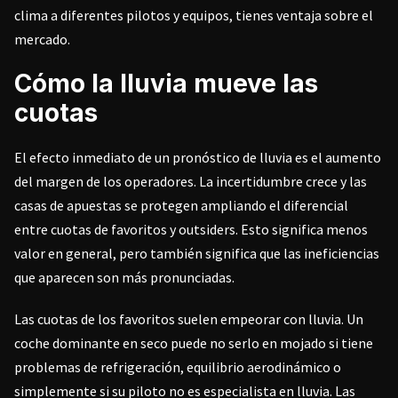
clima a diferentes pilotos y equipos, tienes ventaja sobre el
mercado.
Cómo la lluvia mueve las
cuotas
El efecto inmediato de un pronóstico de lluvia es el aumento
del margen de los operadores. La incertidumbre crece y las
casas de apuestas se protegen ampliando el diferencial
entre cuotas de favoritos y outsiders. Esto significa menos
valor en general, pero también significa que las ineficiencias
que aparecen son más pronunciadas.
Las cuotas de los favoritos suelen empeorar con lluvia. Un
coche dominante en seco puede no serlo en mojado si tiene
problemas de refrigeración, equilibrio aerodinámico o
simplemente si su piloto no es especialista en lluvia. Las