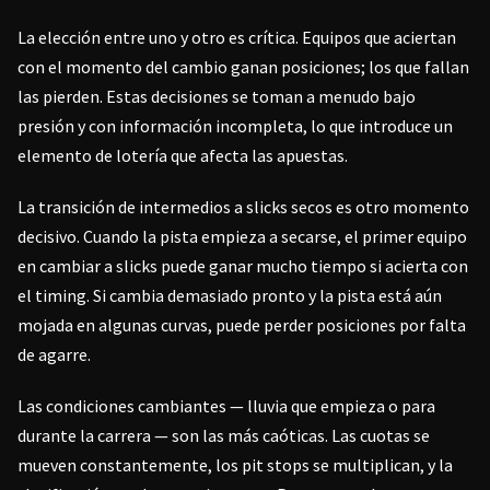
La elección entre uno y otro es crítica. Equipos que aciertan
con el momento del cambio ganan posiciones; los que fallan
las pierden. Estas decisiones se toman a menudo bajo
presión y con información incompleta, lo que introduce un
elemento de lotería que afecta las apuestas.
La transición de intermedios a slicks secos es otro momento
decisivo. Cuando la pista empieza a secarse, el primer equipo
en cambiar a slicks puede ganar mucho tiempo si acierta con
el timing. Si cambia demasiado pronto y la pista está aún
mojada en algunas curvas, puede perder posiciones por falta
de agarre.
Las condiciones cambiantes — lluvia que empieza o para
durante la carrera — son las más caóticas. Las cuotas se
mueven constantemente, los pit stops se multiplican, y la